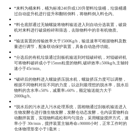
*来料为桶来料，桶为标准
240升或120升塑料垃圾桶，垃圾桶通
过自动提升机进行提升和翻转倒料，将物料倒入料仓内。
*料仓底部通过无轴螺旋将物料输送进入到自动分选装置，破袋
机对来料进行破袋粉碎和筛选，去除物料中的非有机物质。
*输送装置
的传输效率大于
1500Kg/h，输送速率可根据物料及数
量进行调节，配备联动保护装置，具备自动急停功能。
*分选后的有机垃圾通过刮板机输送到对辊破碎机，
对辊破碎机
可将物料破碎成小于
15mm粒度的物料,
破碎效率≥500kg/h,主轴转
速小于45r/min
。
*破碎后的物料进入螺旋挤压脱水机，螺旋挤压力度可以调整，
根据不同物料对应不同的力度，以达到最理想的脱水率，脱水后
物料的含水率≤
50%
，减重率
≥
60%，额定输送能力大于
2000kg/h
。
*脱水后的污水进入污水处理系统，固相物通过刮板机输送进入
生物发酵仓进行微生物发酵，发酵仓动态发酵，仓内设置物料自
动翻拌装置，实现物料疏松和均匀混合，采
用螺旋搅拌方式，速
率小于
30r/min，搅拌装置主轴寿命≥90000小时，正常工作时的
仓体物理形变小于1毫米；