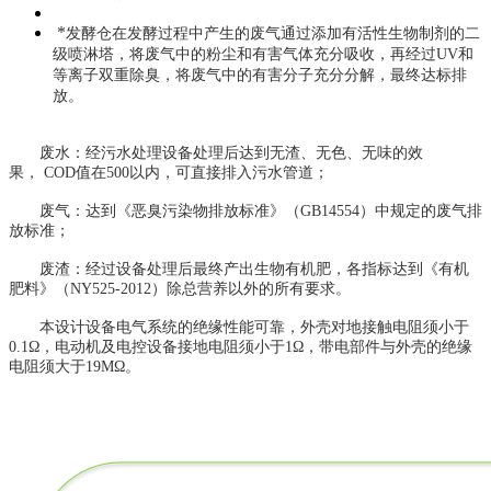
*
发酵仓在发酵过程中产生的废气通过添加有活性生物制剂的二
级喷淋塔，将废气中的粉尘和有害气体充分吸收，再经过
U
V和
等离子双重除臭，将废气中的有害分子充分分解，最终达标排
放。
废水：经污水处理设备处理后达到无渣、无色、无味的效
果， COD值在500以内，可直接排入污水管道；
废气：达到《恶臭污染物排放标准》（GB14554）中规定的废气排
放标准；
废渣：经过设备处理后最终产出生物有机肥，各指标达到《有机
肥料》（NY525-2012）除总营养以外的所有要求。
本设计
设备电气系统的绝缘性能可靠，
外壳对地接触电阻须小于
0.1Ω，电动机及电控设备接地电阻须小于1Ω，带电部件与外壳的绝缘
电阻须大于19MΩ。